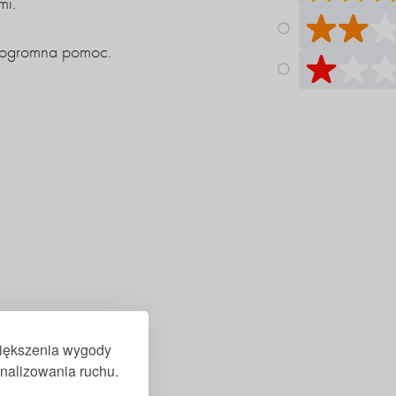
mi.
to ogromna pomoc.
zwiększenia wygody
analizowania ruchu.