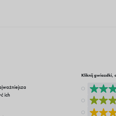
Kliknij gwiazdki, 
ajważniejsza
ć ich